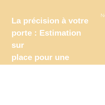
N
La précision à votre
porte : Estimation
sur
place pour une
évaluation
authentique
J'estime mon bien