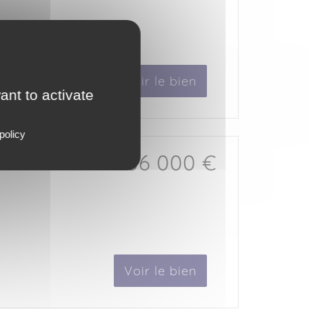
Voir le bien
ant to activate
policy
136 000 €
Voir le bien