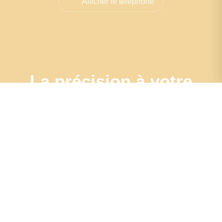
Afficher le téléphone
La précision à votre
porte : Estimation
sur
place pour une
évaluation
authentique