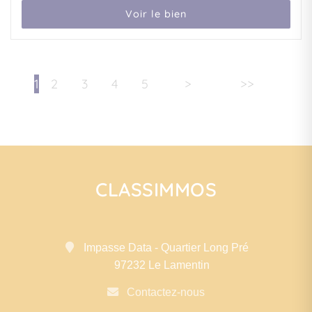
Voir le bien
1
2
3
4
5
>
>>
CLASSIMMOS
Impasse Data - Quartier Long Pré
97232 Le Lamentin
Contactez-nous