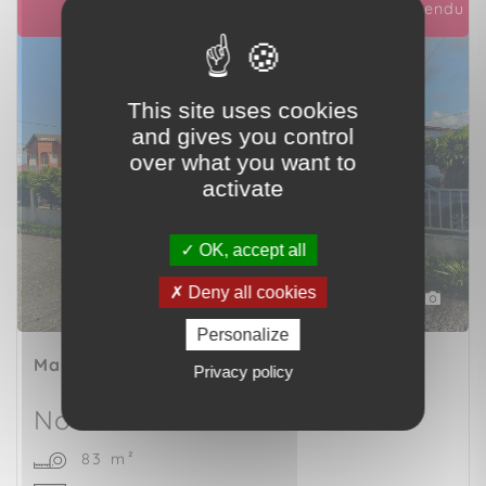
Vendu
EXCLUSIVITÉ
This site uses cookies
and gives you control
over what you want to
activate
OK, accept all
Deny all cookies
10
Personalize
Maison
BASSE-POINTE (97218)
Privacy policy
Nous consulter
83 m²