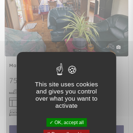
5
Maison ancienne
LE ROBERT (97231)
75 000 €
This site uses cookies
and gives you control
105 m²
over what you want to
6 pièce(s)
activate
4 chambre(s)
OK, accept all
Voir le bien