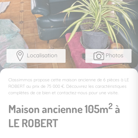
Localisation
Photos
Classimmos propose cette maison ancienne de 6 pièces à LE
ROBERT au prix de 75 000 €. Découvrez les caractéristiques
complètes de ce bien et contactez-nous pour une visite.
2
Maison ancienne 105m
à
LE ROBERT