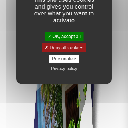
Diagnostic de performance énergétique
and gives you control
over what you want to
activate
OK, accept all
Deny all cookies
Calculez vos mensualités
Personalize
Privacy policy
447 €
/ mois**
107 280 €
Total :
32 280 €
Coût total du crédit :