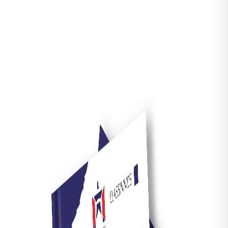
Caractéristiques
Prestations intérieures
Voir le détail des pièces
2
Surface habitable :
105 m
Pièce(s) :
6
Chambre(s) :
4
Cuisine :
coin cuisine
Prestations extérieures