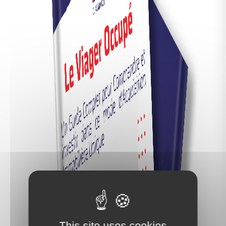
2
Jardin :
410 m
Informations financières
Taxes foncières :
950 €
Informations sur le lot
Localisation :
LE ROBERT
Année de construction :
1980
Géorisques
Les informations sur les risques auxquels ce bien
est exposé sont disponibles sur le site
Géorisques.
https://www.georisques.gouv.fr
This site uses cookies