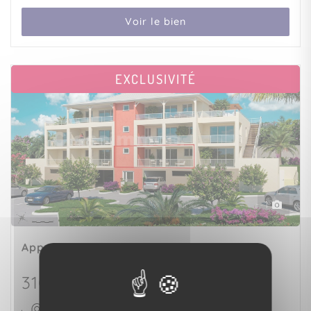
Voir le bien
EXCLUSIVITÉ
1
Appartement
LE LAMENTIN (97232)
310 500 €
77 m²