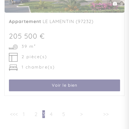
1
Appartement
LE LAMENTIN (97232)
205 500 €
39 m²
2 pièce(s)
1 chambre(s)
Voir le bien
<<
<
1
2
3
4
5
>
>>