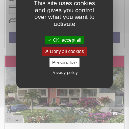
This site uses cookies
4 pièce(s)
and gives you control
over what you want to
3 chambre(s)
activate
Voir le bien
OK, accept all
Deny all cookies
EXCLUSIVITÉ
Personalize
Privacy policy
1