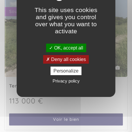
This site uses cookies
Sous compromis
and gives you control
over what you want to
activate
OK, accept all
Deny all cookies
3
Personalize
Privacy policy
Terrain
SAINT-FRANCOIS (97118)
113 000 €
Voir le bien