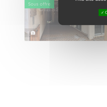
Sous offre
O
3