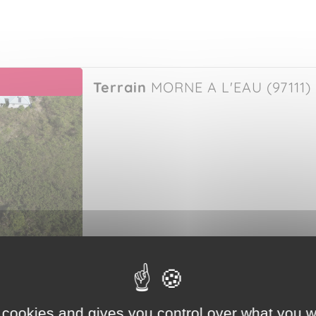
Terrain
MORNE A L'EAU (97111)
Terrain
MORNE A L'EAU (97111)
 cookies and gives you control over what you w