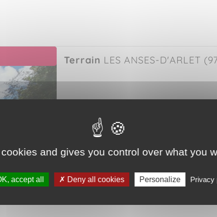
Terrain
LES ANSES-D'ARLET (97
 cookies and gives you control over what you w
K, accept all
Deny all cookies
Personalize
Privacy 