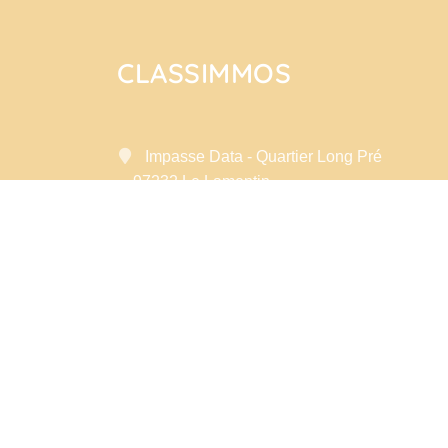
CLASSIMMOS
Impasse Data - Quartier Long Pré
97232 Le Lamentin
Contactez-nous
Afficher le téléphone