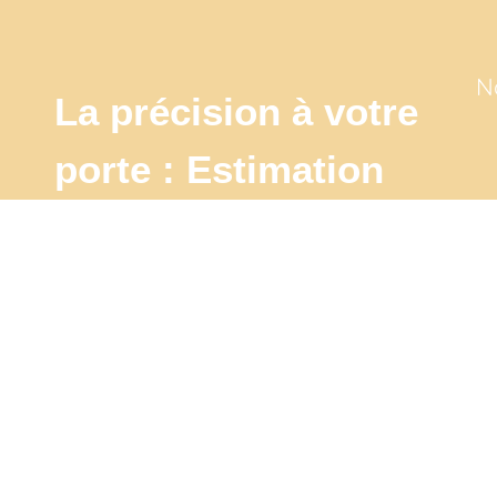
N
La précision à votre
porte : Estimation
sur
place pour une
évaluation
authentique
J'estime mon bien