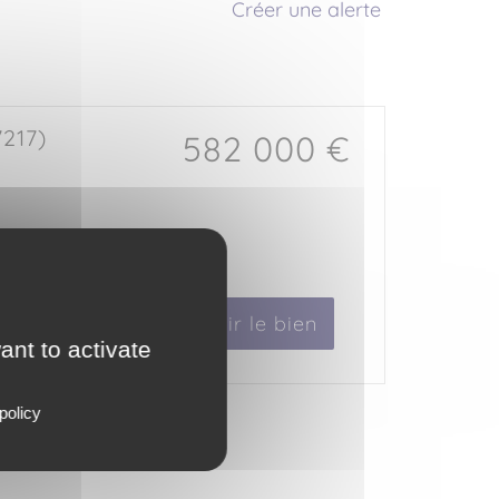
Créer une alerte
217)
582 000 €
Voir le bien
ant to activate
policy