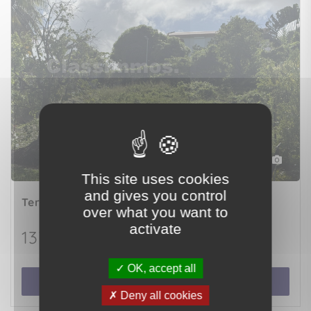
3
This site uses cookies
and gives you control
Terrain
LE ROBERT (97231)
over what you want to
activate
137 600 €
OK, accept all
Voir le bien
Deny all cookies