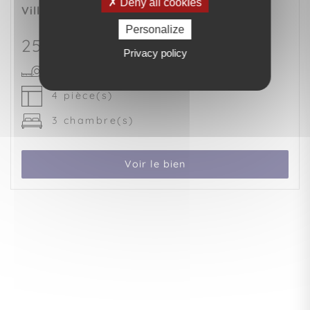
Deny all cookies
Villa
PETIT-CANAL (97131)
Personalize
250 000 €
Privacy policy
95 m²
4 pièce(s)
3 chambre(s)
Voir le bien