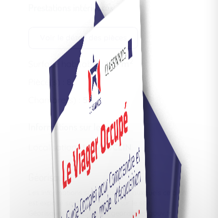
Prestations intérieures
Voir le détail des pièces
2
Surface habitable :
183 m
Pièce(s) :
8
Chambre(s) :
5
Informations sur le lot
Localisation :
LE VAUCLIN
Géorisques
Les informations sur les risques auxquels ce bien
est exposé sont disponibles sur le site
Géorisques.
https://www.georisques.gouv.fr