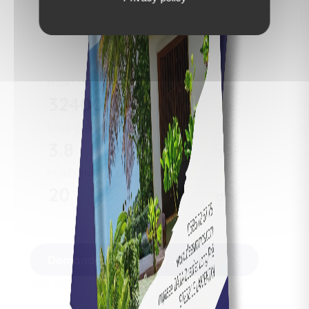
462 960 €
Total :
138 960 €
Coût total du crédit :
MONTANT DU PRÊT:
€
TAUX D'EMPRUNT:
%
DURÉE INITIALE DU PRÊT:
ans
Non soumis au DPE
Demander une étude
Taux d'assurance non inclus