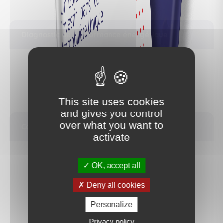
Diagnostic de performance énergétique
This site uses cookies
and gives you control
over what you want to
Calculez vos mensualités
activate
OK, accept all
1 929 €
Deny all cookies
/ mois**
Personalize
Privacy policy