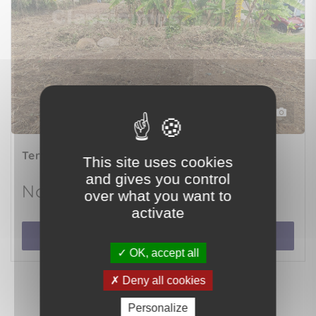
3
Terrain
LE ROBERT (97231)
This site uses cookies
and gives you control
Nous consulter
over what you want to
activate
Voir le bien
OK, accept all
Deny all cookies
Personalize