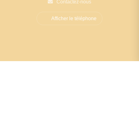
Contactez-nous
Afficher le téléphone
La précision à votre
porte : Estimation
sur
place pour une
évaluation