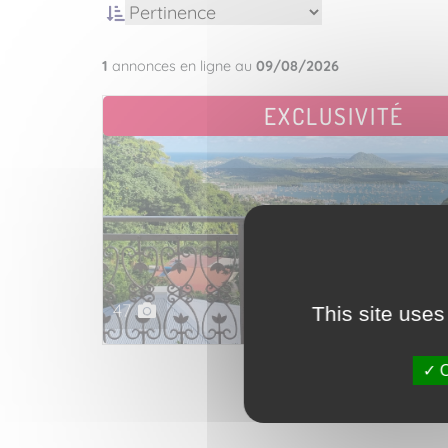
1
annonces en ligne au
09/08/2026
EXCLUSIVITÉ
47
This site uses
Vendu en no
O