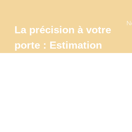
N
La précision à votre
porte : Estimation
sur
place pour une
évaluation
authentique
J'estime mon bien