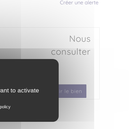
Créer une alerte
Nous
consulter
ant to activate
Voir le bien
policy