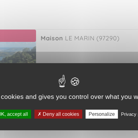
Maison
LE MARIN (97290)
224 m²
8 pièce(s)
 cookies and gives you control over what you w
vembre 2024
6 chambre(s)
K, accept all
Deny all cookies
Personalize
Privacy 