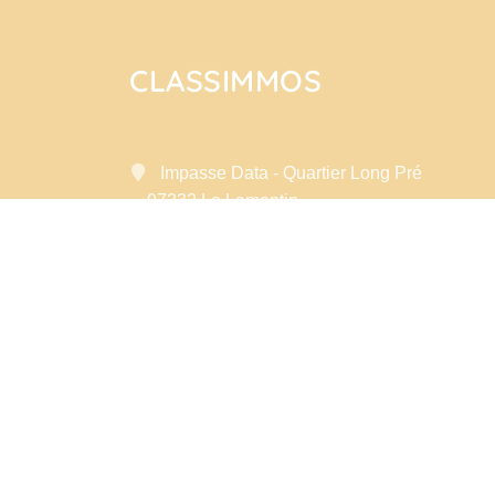
CLASSIMMOS
Impasse Data - Quartier Long Pré
97232 Le Lamentin
Contactez-nous
Afficher le téléphone