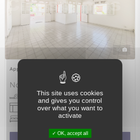
16
Appartement
SAINTE-ANNE (97227)
Nous consulter
This site uses cookies
117 m²
and gives you control
over what you want to
4 pièce(s)
activate
3 chambre(s)
OK, accept all
Voir le bien