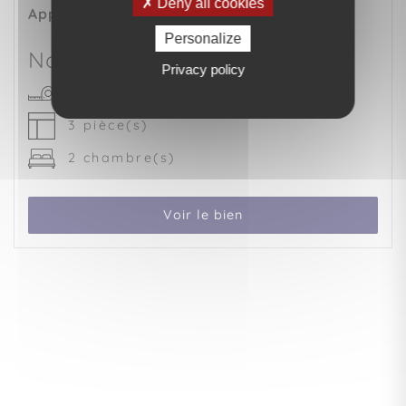
Deny all cookies
Appartement
LE LORRAIN (97214)
Personalize
Nous consulter
Privacy policy
55 m²
3 pièce(s)
2 chambre(s)
Voir le bien