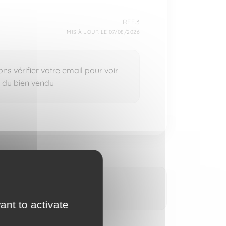
REF.3
MIS À JOUR LE 07/08/2026
s vérifier votre email pour voir
s du bien vendu
ant to activate