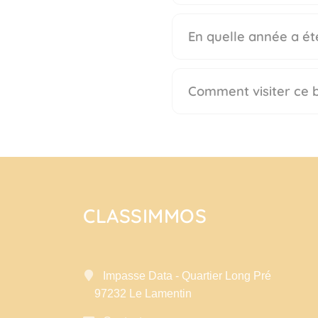
En quelle année a été
Comment visiter ce b
CLASSIMMOS
Impasse Data - Quartier Long Pré
97232 Le Lamentin