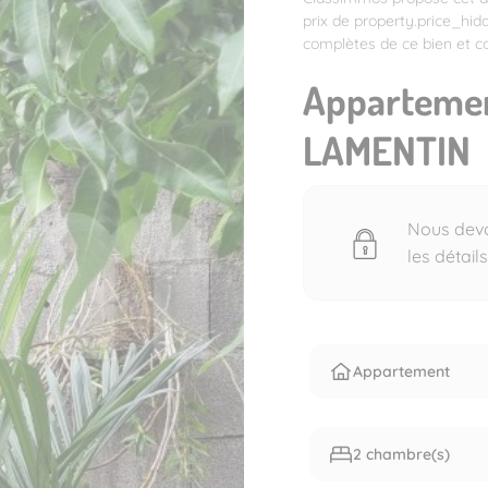
prix de property.price_hid
complètes de ce bien et co
Apparteme
LAMENTIN
Nous devon
les détail
Appartement
2 chambre(s)