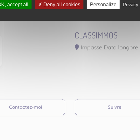
K, accept all
Deny all cookies
Personalize
Privacy 
CLASSIMMOS
Impasse Data longpré 
Contactez-moi
Suivre