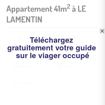
2
Appartement 41m
à LE
LAMENTIN
Nous devons vérifier votre email
pour voir les détails du bien vendu
Appartement
2 pièce(s)
2
1 chambre(s)
41m
REF.6
MIS À JOUR LE 08/08/2026