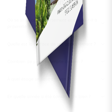
bien
Où se situe cet appartement et qu'y a-t-il à
proximité ?
Quelle est la surface de cet appartement ?
Combien de pièces compte ce bien ?
À quel étage se situe ce bien ?
En quelle année a été construit ce bien ?