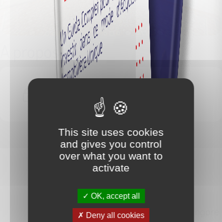
A propos de
Nous devons vérifier votre email
pour voir les détails du bien vendu
This site uses cookies
and gives you control
over what you want to
activate
CLASSIMMOS
OK, accept all
Impasse Data longpré
Deny all cookies