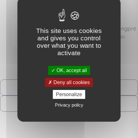
CLASSIMMOS
Impasse Data longpré
This site uses cookies
- 97232 Le Lamentin
and gives you control
over what you want to
activate
OK, accept all
Deny all cookies
Contactez-moi
Personalize
Suivre
Privacy policy