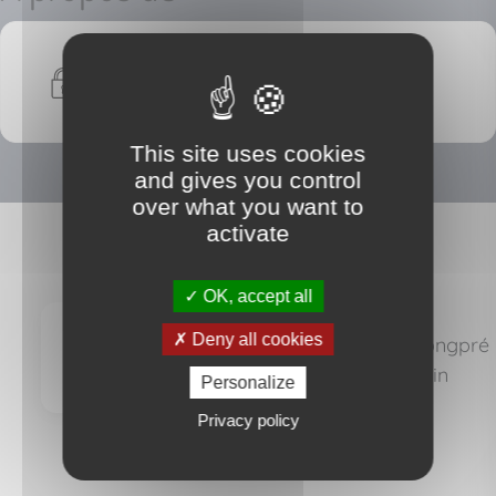
Nous devons vérifier votre email
pour voir les détails du bien vendu
This site uses cookies
and gives you control
over what you want to
activate
CLASSIMMOS
OK, accept all
Deny all cookies
Impasse Data longpré
- 97232 Le Lamentin
Personalize
Privacy policy