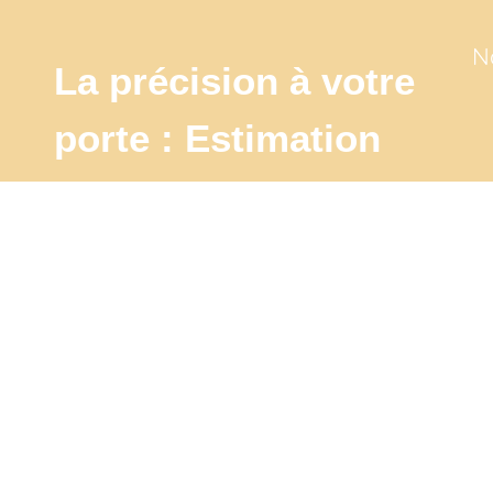
N
La précision à votre
porte : Estimation
sur
place pour une
évaluation
authentique
J'estime mon bien