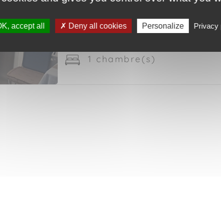
39 m²
K, accept all
Deny all cookies
Personalize
Privacy 
2 pièce(s)
1 chambre(s)