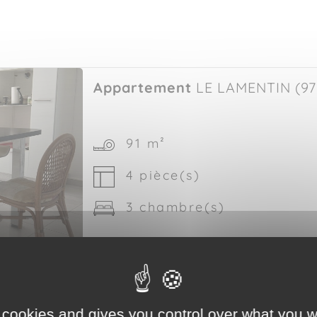
Appartement
LE LAMENTIN (97
91 m²
4 pièce(s)
3 chambre(s)
Appartement
LE LAMENTIN (97
 cookies and gives you control over what you w