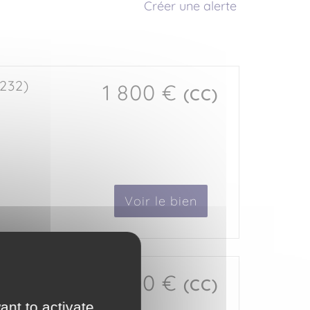
Créer une alerte
232)
1 800 €
(CC)
Voir le bien
232)
800 €
(CC)
ant to activate