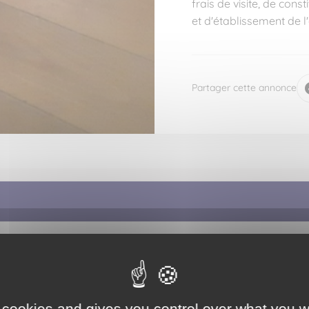
frais de visite, de cons
et d'établissement de l'
Partager cette annonce
Prestations extérieures
Terrasse :
Oui
 cookies and gives you control over what you w