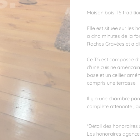
Maison bois T5 traditio
Elle est située sur les 
a cinq minutes de la f
Roches Gravées et a di
Ce T5 est composée d'u
d'une cuisine américa
base et un cellier amé
compris une terrasse.
Il y a une chambre pare
complète attenante , a
*Détail des honoraires 
Les honoraires agence