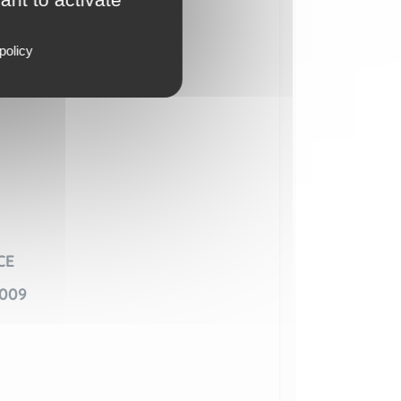
policy
CE
009