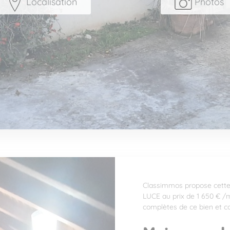
Localisation
Photos
Classimmos propose cette
LUCE au prix de 1 650 € /m
complètes de ce bien et co