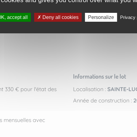
K, accept all
Deny all cookies
Personalize
Privacy 
Informations sur le lot
t 330 € pour l'état des
Localisation :
SAINTE-LU
Année de construction :
2
es mensuelles avec