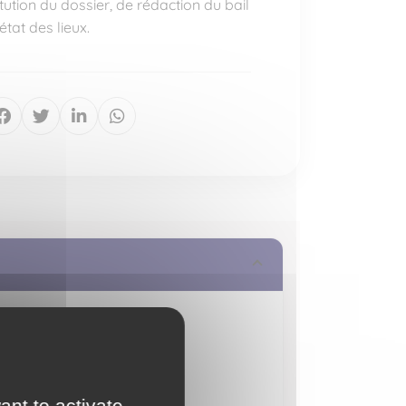
titution du dossier, de rédaction du bail
état des lieux.
ant to activate