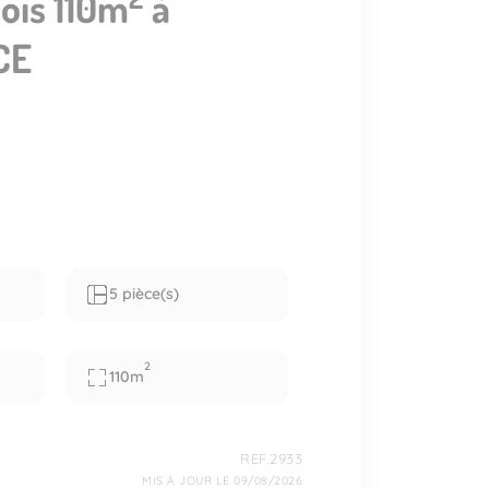
ois 110m
à
CE
5 pièce(s)
2
110m
REF.2933
MIS À JOUR LE 09/08/2026