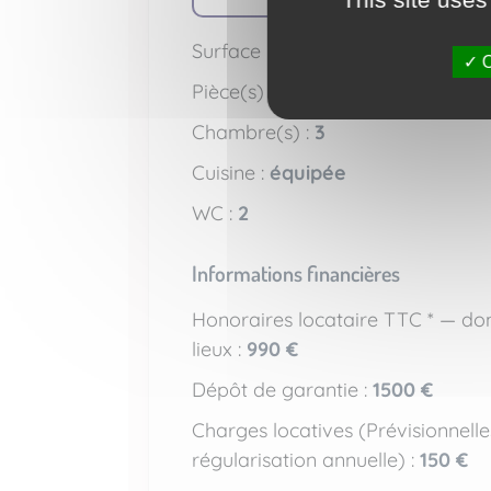
2
Surface habitable :
110 m
O
Pièce(s) :
5
Chambre(s) :
3
Cuisine :
équipée
WC :
2
Informations financières
Honoraires locataire TTC * — don
lieux :
990 €
Dépôt de garantie :
1500 €
Charges locatives (Prévisionnell
régularisation annuelle) :
150 €