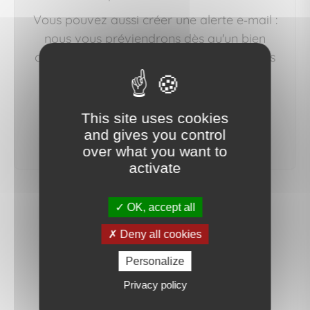
Vous pouvez aussi créer une alerte e‑mail :
nous vous préviendrons dès qu'un bien
correspondant à votre recherche sera mis
en ligne.
This site uses cookies
créer une alerte
and gives you control
over what you want to
activate
OK, accept all
Deny all cookies
Personalize
Privacy policy