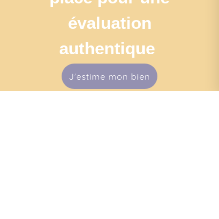
évaluation
authentique
J'estime mon bien
Navigation
•
•
•
Mentions légales
Politique de confidentialité
Politique de cookies
•
•
Déclaration d'accessibilité
Barème des honoraires
Analyse des performances
© 2026 Facilogi - Solutions en stratégie et intelligence