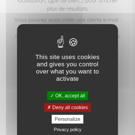
localisation, type de bien…) pour afficher
plus de résultats.
Vous pouvez aussi créer une alerte e‑mail :
nous vous préviendrons dès qu'un bien
correspondant à votre recherche sera mis
en ligne.
This site uses cookies
and gives you control
créer une alerte
over what you want to
activate
OK, accept all
Deny all cookies
Personalize
Privacy policy