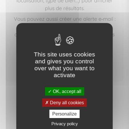
localisation, type de bien…) pour afficher
plus de résultats.
Vous pouvez aussi créer une alerte e‑mail :
nous vous préviendrons dès qu'un bien
correspondant à votre recherche sera mis
en ligne.
This site uses cookies
and gives you control
créer une alerte
over what you want to
activate
OK, accept all
Deny all cookies
Personalize
Privacy policy