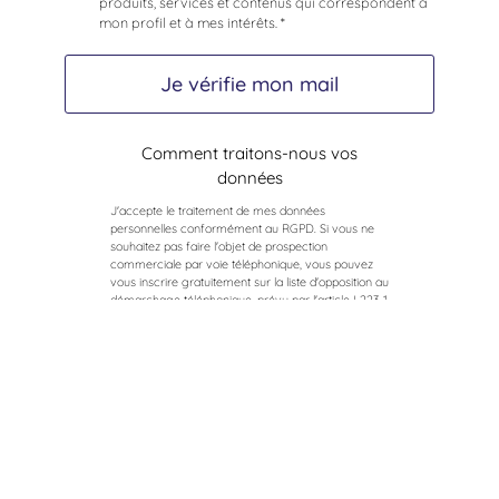
produits, services et contenus qui correspondent à
mon profil et à mes intérêts. *
Je vérifie mon mail
Comment traitons-nous vos
données
J'accepte le traitement de mes données
personnelles conformément au RGPD. Si vous ne
souhaitez pas faire l'objet de prospection
commerciale par voie téléphonique, vous pouvez
vous inscrire gratuitement sur la liste d'opposition au
démarchage téléphonique, prévu par l'article L223-1
du code de la consommation, sur le site Internet
www.bloctel.gouv.fr
ou par courrier adressé à :
Société Worldline, Service Bloctel, CS 61311, 41013
BLOIS CEDEX. Pour en savoir plus sur le traitement
de vos données personnelles, veuillez consulter
notre politique de confidentialité.