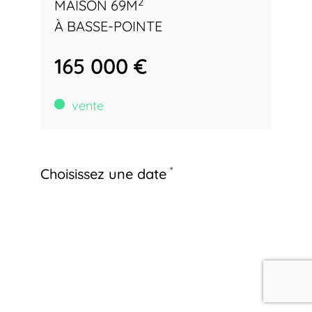
2
MAISON 69M
À BASSE-POINTE
165 000 €
vente
*
Choisissez une date
Previous
Next
dim.
lun.
9
10
*
Choisissez une heure
AOÛT
AOÛT
Previous
Next
9h00
9h30