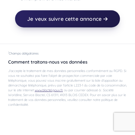
Je veux suivre cette annonce
*
Champs obligatoires
Comment traitons-nous vos données
J'accepte le traitement de mes données personnelles conformément au RGPD. Si
vous ne souhaitez pas faire l'objet de prospection commerciale par voie
téléphonique, vous pouvez vous inscrire gratuitement sur la liste d'opposition au
démarchage téléphonique, prévu par l'article L223-1 du code de la consommation,
sur le site Internet
www.bloctel.gouv.fr
ou par courrier adressé à : Société
Worldline, Service Bloctel, CS 61311, 41013 BLOIS CEDEX. Pour en savoir plus sur le
traitement de vos données personnelles, veuillez consulter notre politique de
confidentialité.