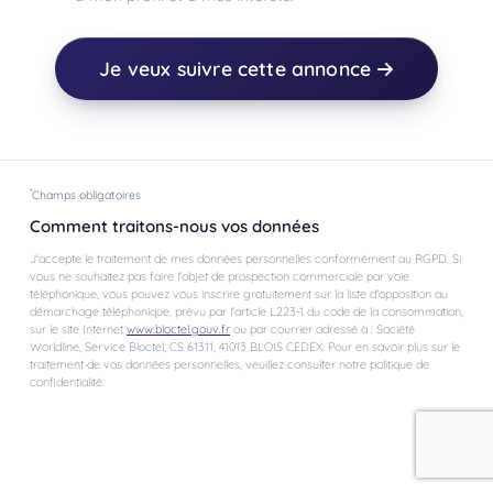
Je veux suivre cette annonce
*
Champs obligatoires
Comment traitons-nous vos données
J'accepte le traitement de mes données personnelles conformément au RGPD. Si
vous ne souhaitez pas faire l'objet de prospection commerciale par voie
téléphonique, vous pouvez vous inscrire gratuitement sur la liste d'opposition au
démarchage téléphonique, prévu par l'article L223-1 du code de la consommation,
sur le site Internet
www.bloctel.gouv.fr
ou par courrier adressé à : Société
Worldline, Service Bloctel, CS 61311, 41013 BLOIS CEDEX. Pour en savoir plus sur le
traitement de vos données personnelles, veuillez consulter notre politique de
confidentialité.