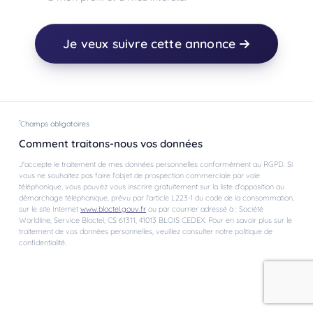
Je veux suivre cette annonce
*
Champs obligatoires
Comment traitons-nous vos données
J'accepte le traitement de mes données personnelles conformément au RGPD. Si
vous ne souhaitez pas faire l'objet de prospection commerciale par voie
téléphonique, vous pouvez vous inscrire gratuitement sur la liste d'opposition au
démarchage téléphonique, prévu par l'article L223-1 du code de la consommation,
sur le site Internet
www.bloctel.gouv.fr
ou par courrier adressé à : Société
Worldline, Service Bloctel, CS 61311, 41013 BLOIS CEDEX. Pour en savoir plus sur le
traitement de vos données personnelles, veuillez consulter notre politique de
confidentialité.